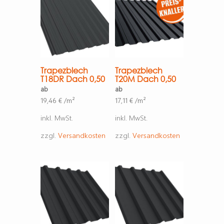
Trapezblech
Trapezblech
T18DR Dach 0,50
T20M Dach 0,50
ab
ab
19,46
€
/m²
17,11
€
/m²
inkl. MwSt.
inkl. MwSt.
zzgl.
Versandkosten
zzgl.
Versandkosten