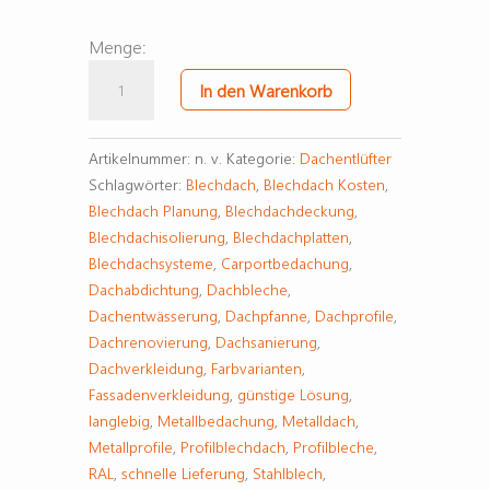
Menge:
Sanitärlüfter
In den Warenkorb
Menge
Artikelnummer:
n. v.
Kategorie:
Dachentlüfter
Schlagwörter:
Blechdach
,
Blechdach Kosten
,
Blechdach Planung
,
Blechdachdeckung
,
Blechdachisolierung
,
Blechdachplatten
,
Blechdachsysteme
,
Carportbedachung
,
Dachabdichtung
,
Dachbleche
,
Dachentwässerung
,
Dachpfanne
,
Dachprofile
,
Dachrenovierung
,
Dachsanierung
,
Dachverkleidung
,
Farbvarianten
,
Fassadenverkleidung
,
günstige Lösung
,
langlebig
,
Metallbedachung
,
Metalldach
,
Metallprofile
,
Profilblechdach
,
Profilbleche
,
RAL
,
schnelle Lieferung
,
Stahlblech
,