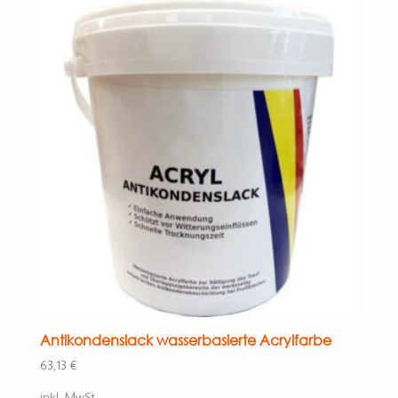
Antikondenslack wasserbasierte Acrylfarbe
63,13
€
inkl. MwSt.