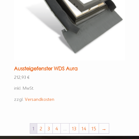
Aussteigefenster WDS Aura
212,93
€
inkl. MwSt.
zzgl.
Versandkosten
1
2
3
4
…
13
14
15
→