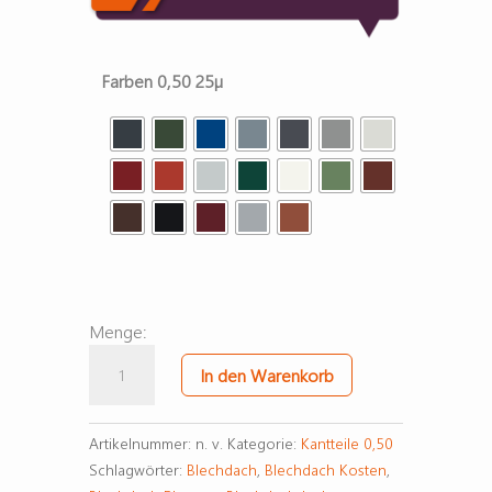
Farben 0,50 25µ
Menge:
Omega
In den Warenkorb
-
Rundfirst
klein
Artikelnummer:
n. v.
Kategorie:
Kantteile 0,50
Menge
Schlagwörter:
Blechdach
,
Blechdach Kosten
,