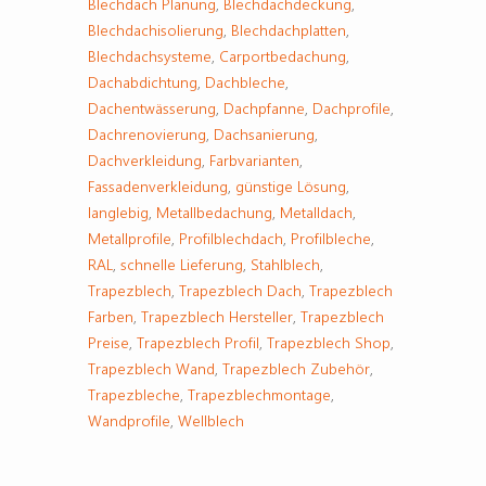
Blechdach Planung
,
Blechdachdeckung
,
Blechdachisolierung
,
Blechdachplatten
,
Blechdachsysteme
,
Carportbedachung
,
Dachabdichtung
,
Dachbleche
,
Dachentwässerung
,
Dachpfanne
,
Dachprofile
,
Dachrenovierung
,
Dachsanierung
,
Dachverkleidung
,
Farbvarianten
,
Fassadenverkleidung
,
günstige Lösung
,
langlebig
,
Metallbedachung
,
Metalldach
,
Metallprofile
,
Profilblechdach
,
Profilbleche
,
RAL
,
schnelle Lieferung
,
Stahlblech
,
Trapezblech
,
Trapezblech Dach
,
Trapezblech
Farben
,
Trapezblech Hersteller
,
Trapezblech
Preise
,
Trapezblech Profil
,
Trapezblech Shop
,
Trapezblech Wand
,
Trapezblech Zubehör
,
Trapezbleche
,
Trapezblechmontage
,
Wandprofile
,
Wellblech