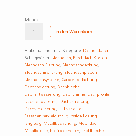
Menge:
Entlüftungsleiste
In den Warenkorb
Standardpolyester
25µm
RAL
Artikelnummer:
n. v.
Kategorie:
Dachentlüfter
9006
Schlagwörter:
Blechdach
,
Blechdach Kosten
,
Menge
Blechdach Planung
,
Blechdachdeckung
,
Blechdachisolierung
,
Blechdachplatten
,
Blechdachsysteme
,
Carportbedachung
,
Dachabdichtung
,
Dachbleche
,
Dachentwässerung
,
Dachpfanne
,
Dachprofile
,
Dachrenovierung
,
Dachsanierung
,
Dachverkleidung
,
Farbvarianten
,
Fassadenverkleidung
,
günstige Lösung
,
langlebig
,
Metallbedachung
,
Metalldach
,
Metallprofile
,
Profilblechdach
,
Profilbleche
,